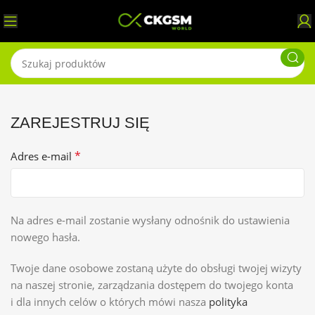
ZAREJESTRUJ SIĘ
*
Adres e-mail
Na adres e-mail zostanie wysłany odnośnik do ustawienia
nowego hasła.
Twoje dane osobowe zostaną użyte do obsługi twojej wizyty
na naszej stronie, zarządzania dostępem do twojego konta
i dla innych celów o których mówi nasza
polityka