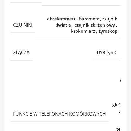
akcelerometr
,
barometr
,
czujnik
CZUJNIKI
światła
,
czujnik zbliżeniowy
,
krokomierz
,
żyroskop
ZŁĄCZA
USB typ C
wibr
b
dyk
głośnom
,
kal
FUNKCJE W TELEFONACH KOMÓRKOWYCH
kalk
telefo