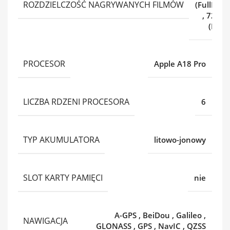
ROZDZIELCZOŚĆ NAGRYWANYCH FILMÓW
(FullHD)
,
720p
(HD)
PROCESOR
Apple A18 Pro
LICZBA RDZENI PROCESORA
6
TYP AKUMULATORA
litowo-jonowy
SLOT KARTY PAMIĘCI
nie
A-GPS
,
BeiDou
,
Galileo
,
NAWIGACJA
GLONASS
,
GPS
,
NavIC
,
QZSS