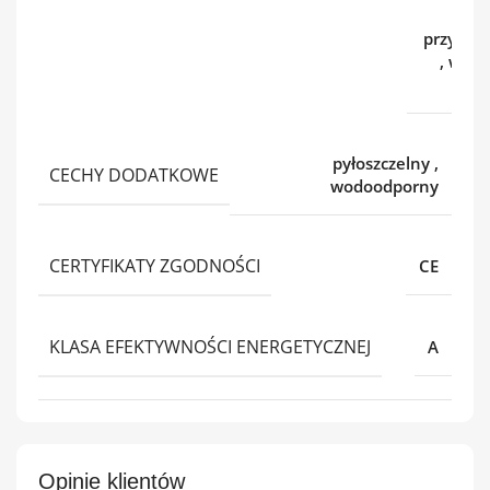
l
przypom
,
włas
pyłoszczelny
,
CECHY DODATKOWE
wodoodporny
CERTYFIKATY ZGODNOŚCI
CE
KLASA EFEKTYWNOŚCI ENERGETYCZNEJ
A
Opinie klientów