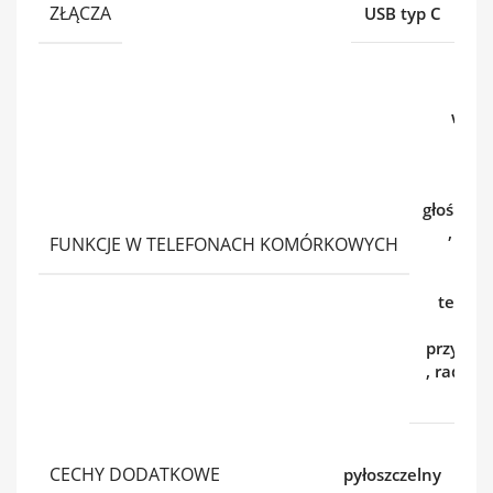
ZŁĄCZA
USB typ C
wibr
b
dyk
głośnom
,
kal
FUNKCJE W TELEFONACH KOMÓRKOWYCH
kalk
telefo
l
przypom
,
radio
,
gry
CECHY DODATKOWE
pyłoszczelny